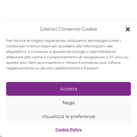
Gestisci Consenso Cookie
Per fornire le migliori esperienze, utilizziamo tecnologie come i
cookie per memorizzare e/o accedere alle informazioni del
dispositivo. Il consenso a queste tecnologie ci permetterà di
elaborare dati come il comportamento di navigazione o ID unici su
questo sito. Non acconsentire o ritirare il consenso può influire
negativamente su alcune caratteristiche e funzioni.
RAW Community è sostenuta da
Accetta
Nega
Visualizza le preferenze
© 2026 - Rome Art Week
Cookie Policy