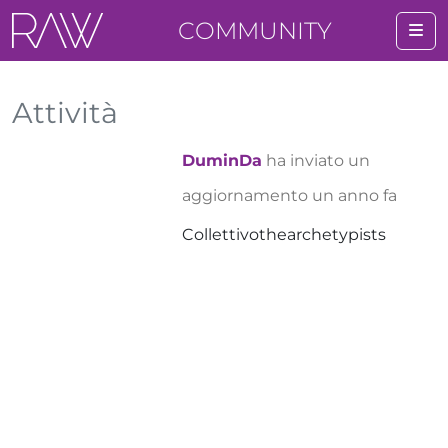
COMMUNITY
Me
Attività
DuminDa
ha inviato un
aggiornamento
un anno fa
Collettivothearchetypists