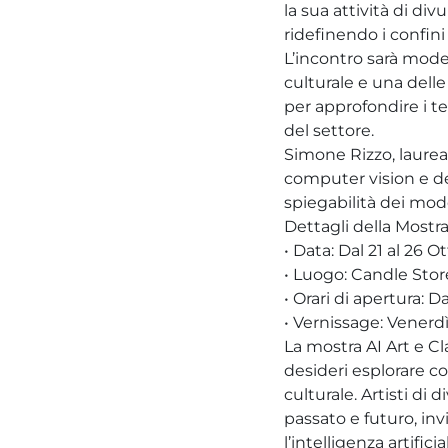
la sua attività di di
ridefinendo i confin
L’incontro sarà mode
culturale e una dell
per approfondire i t
del settore.
Simone Rizzo, laurea
computer vision e de
spiegabilità dei mod
Dettagli della Mostra
• Data: Dal 21 al 26 
• Luogo: Candle Stor
• Orari di apertura: D
• Vernissage: Venerdì
La mostra AI Art e C
desideri esplorare c
culturale. Artisti di 
passato e futuro, invi
l’intelligenza artific