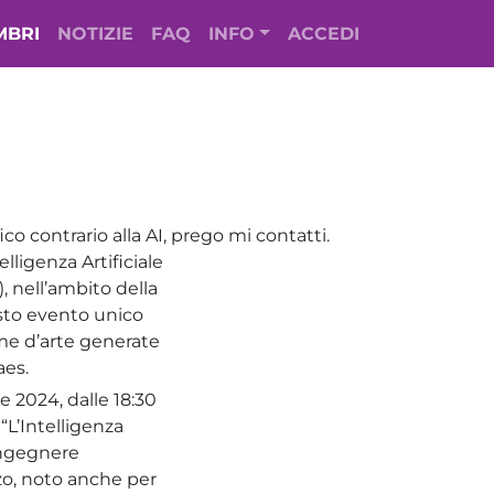
MBRI
NOTIZIE
FAQ
INFO
ACCEDI
ico contrario alla AI, prego mi contatti.
igenza Artificiale
, nell’ambito della
esto evento unico
orme d’arte generate
aes.
e 2024, dalle 18:30
 “L’Intelligenza
 ingegnere
zzo, noto anche per