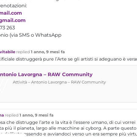
renotazioni:
gmail.com
gmail.com
73 263
tonio (via SMS o WhatsApp
vitabile
replied
1 anno, 9 mesi fa
ificiale distruggerà pure l’Arte se gli artisti si adeguano è vera
 Antonio Lavorgna – RAW Community
Attività – Antonio Lavorgna – RAW Community
na
replied
1 anno, 9 mesi fa
osa che distrugge l’arte e la vita è l’essere umano, di cui vorr
a più il pianeta, largo alle macchine ai cyborg. A parte questo l
e dell’arte essendo e avviandoci verso un era sempre più virtua