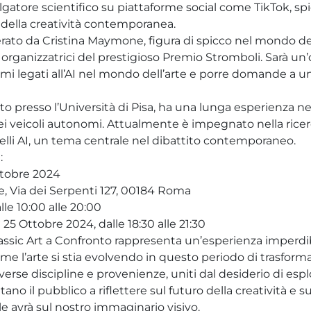
vulgatore scientifico su piattaforme social come TikTok, sp
i della creatività contemporanea.
rato da Cristina Maymone, figura di spicco nel mondo de
e organizzatrici del prestigioso Premio Stromboli. Sarà un
emi legati all’AI nel mondo dell’arte e porre domande a u
to presso l’Università di Pisa, ha una lunga esperienza n
i veicoli autonomi. Attualmente è impegnato nella ricerca
elli AI, un tema centrale nel dibattito contemporaneo.
:
Ottobre 2024
e, Via dei Serpenti 127, 00184 Roma
alle 10:00 alle 20:00
 25 Ottobre 2024, dalle 18:30 alle 21:30
lassic Art a Confronto rappresenta un’esperienza imperd
ome l’arte si stia evolvendo in questo periodo di trasfor
diverse discipline e provenienze, uniti dal desiderio di esplo
tano il pubblico a riflettere sul futuro della creatività e 
iale avrà sul nostro immaginario visivo.