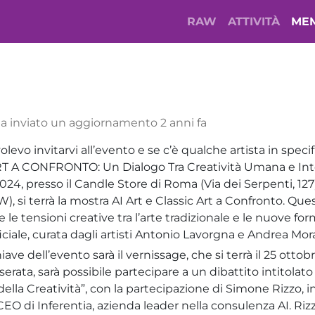
RAW
ATTIVITÀ
ME
a inviato un aggiornamento
2 anni fa
levo invitarvi all’evento e se c’è qualche artista in specif
T A CONFRONTO: Un Dialogo Tra Creatività Umana e Intell
2024, presso il Candle Store di Roma (Via dei Serpenti, 127)
 si terrà la mostra AI Art e Classic Art a Confronto. Qu
 e le tensioni creative tra l’arte tradizionale e le nuove f
ificiale, curata dagli artisti Antonio Lavorgna e Andrea Mor
e dell’evento sarà il vernissage, che si terrà il 25 ottobr
 serata, sarà possibile partecipare a un dibattito intitolato
io della Creatività”, con la partecipazione di Simone Rizzo,
 CEO di Inferentia, azienda leader nella consulenza AI. Ri