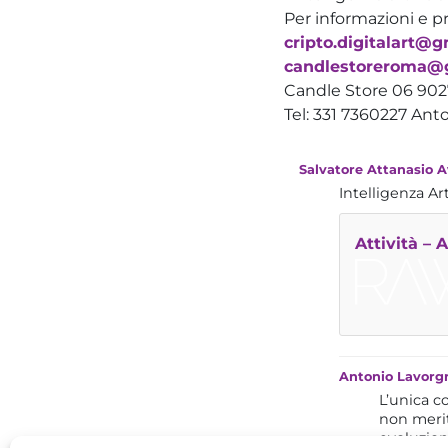
Per informazioni e p
cripto.digitalart@
candlestoreroma@
Candle Store 06 902
Tel: 331 7360227 An
Salvatore Attanasio A
Intelligenza Art
Attività –
Antonio Lavorg
L’unica c
non merit
evoluzion