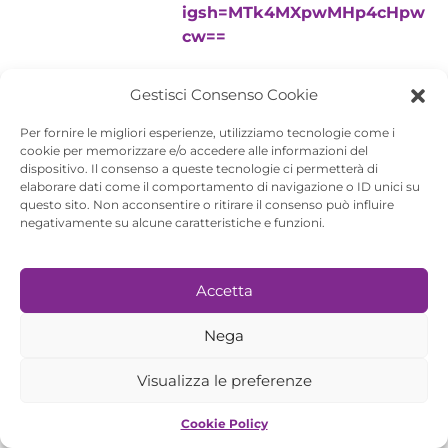
igsh=MTk4MXpwMHp4cHpw
cw==
Gestisci Consenso Cookie
Per fornire le migliori esperienze, utilizziamo tecnologie come i
cookie per memorizzare e/o accedere alle informazioni del
dispositivo. Il consenso a queste tecnologie ci permetterà di
elaborare dati come il comportamento di navigazione o ID unici su
questo sito. Non acconsentire o ritirare il consenso può influire
negativamente su alcune caratteristiche e funzioni.
RAW Community è sostenuta da
Accetta
Nega
Visualizza le preferenze
© 2026 - Rome Art Week
Cookie Policy