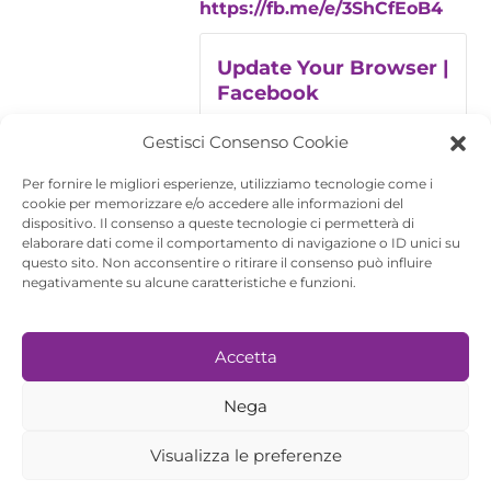
https://fb.me/e/3ShCfEoB4
Update Your Browser |
Facebook
Update Your Browser |
Gestisci Consenso Cookie
Facebook
Per fornire le migliori esperienze, utilizziamo tecnologie come i
cookie per memorizzare e/o accedere alle informazioni del
dispositivo. Il consenso a queste tecnologie ci permetterà di
elaborare dati come il comportamento di navigazione o ID unici su
questo sito. Non acconsentire o ritirare il consenso può influire
negativamente su alcune caratteristiche e funzioni.
RAW Community è sostenuta da
Accetta
Nega
Visualizza le preferenze
© 2026 - Rome Art Week