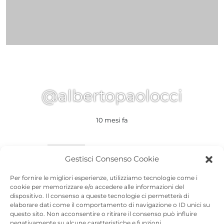
@albertopaolocci
10 mesi fa
Attività
Profilo
Curriculum
Gestisci Consenso Cookie
Visualizza
Per fornire le migliori esperienze, utilizziamo tecnologie come i
cookie per memorizzare e/o accedere alle informazioni del
Profilo di Balberocci
dispositivo. Il consenso a queste tecnologie ci permetterà di
elaborare dati come il comportamento di navigazione o ID unici su
Nome
Balberocci
questo sito. Non acconsentire o ritirare il consenso può influire
negativamente su alcune caratteristiche e funzioni.