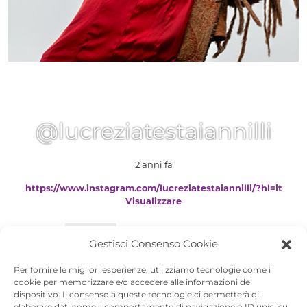
@lucreziatestaiannilli
2 anni fa
https://www.instagram.com/lucreziatestaiannilli/?hl=it
Visualizzare
Attività
Profilo
Curriculum
Gestisci Consenso Cookie
Visualizza
Per fornire le migliori esperienze, utilizziamo tecnologie come i
cookie per memorizzare e/o accedere alle informazioni del
Profilo di Lucrezia Testa Iannilli
dispositivo. Il consenso a queste tecnologie ci permetterà di
elaborare dati come il comportamento di navigazione o ID unici su