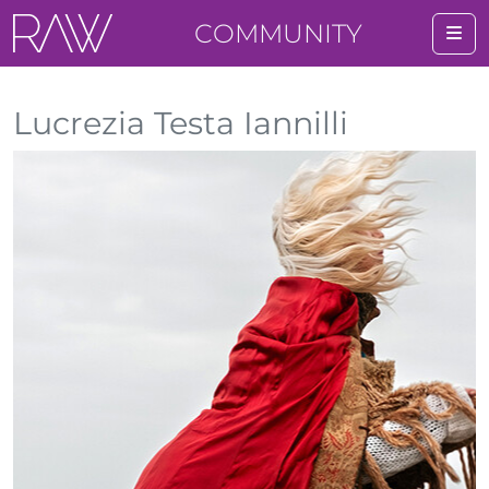
COMMUNITY
Me
Lucrezia Testa Iannilli