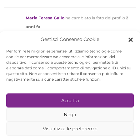
Maria Teresa Gallo
ha cambiato la foto del profilo
2
anni fa
Gestisci Consenso Cookie
Per fornire le migliori esperienze, utilizziamo tecnologie come i
Maria Teresa Gallo
ha cambiato la foto del profilo
3
cookie per memorizzare e/o accedere alle informazioni del
anni fa
dispositivo. Il consenso a queste tecnologie ci permetterà di
elaborare dati come il comportamento di navigazione o ID unici su
questo sito. Non acconsentire o ritirare il consenso può influire
negativamente su alcune caratteristiche e funzioni.
RAW Community è sostenuta da
Accetta
Nega
Visualizza le preferenze
© 2026 - Rome Art Week