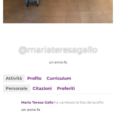
@mariateresagallo
un anno fa
Attività
Profilo
Curriculum
Personale
Citazioni
Preferiti
Maria Teresa Gallo
ha cambiato la foto del profilo
un anno fa