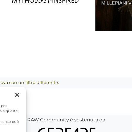
ova con un filtro differente.
 per
so a queste
RAW Community è sostenuta da
onsenso può