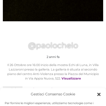
@paolochelo
2 anni fa
Il 26 Ottobre ore 16:00 inizio della mostra Echi di Luna, in Villa
Lazzaroni presso la galleria. La galleria è situata al secondo
piano del centro Anti-Violenza presso la Piazza del Municipio
in Via Appia Nuova, 522.
Visualizzare
Attività
Profilo
Curriculum
Gestisci Consenso Cookie
Personale
Citazioni
Preferiti
Per fornire le migliori esperienze, utilizziamo tecnologie come i